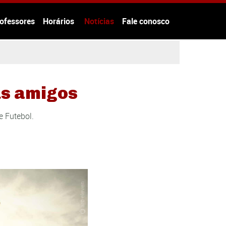
ofessores
Horários
Notícias
Fale conosco
us amigos
e Futebol.