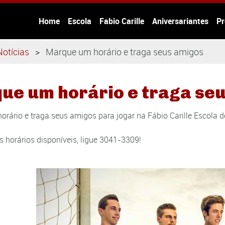
Home
Escola
Fabio Carille
Aniversariantes
Pr
Notícias
Marque um horário e traga seus amigos
ue um horário e traga se
rário e traga seus amigos para jogar na Fábio Carille Escola d
s horários disponíveis, ligue 3041-3309!