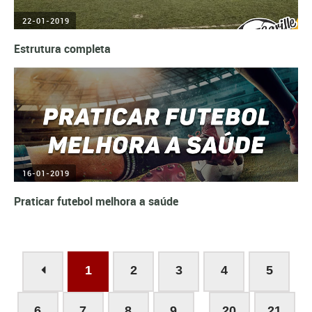
22-01-2019
Estrutura completa
16-01-2019
Praticar futebol melhora a saúde
1
2
3
4
5
...
6
7
8
9
20
21