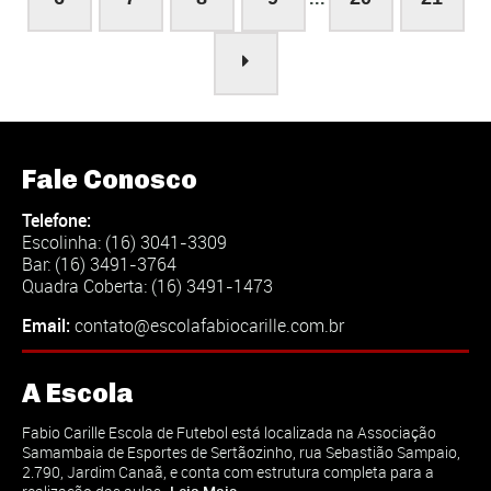
Fale Conosco
Telefone:
Escolinha: (16) 3041-3309
Bar: (16) 3491-3764
Quadra Coberta: (16) 3491-1473
Email:
contato@escolafabiocarille.com.br
A Escola
Fabio Carille Escola de Futebol está localizada na Associação
Samambaia de Esportes de Sertãozinho, rua Sebastião Sampaio,
2.790, Jardim Canaã, e conta com estrutura completa para a