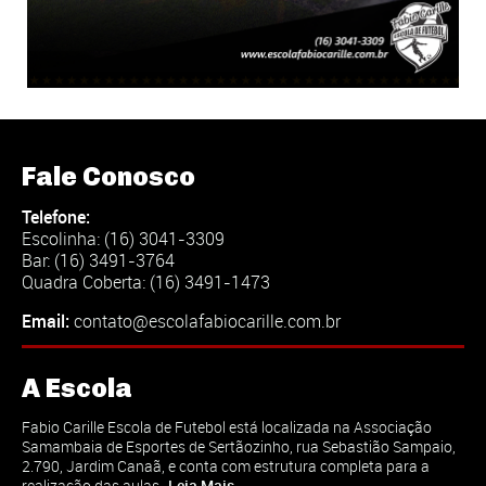
Fale Conosco
Telefone:
Escolinha: (16) 3041-3309
Bar: (16) 3491-3764
Quadra Coberta: (16) 3491-1473
Email:
contato@escolafabiocarille.com.br
A Escola
Fabio Carille Escola de Futebol está localizada na Associação
Samambaia de Esportes de Sertãozinho, rua Sebastião Sampaio,
2.790, Jardim Canaã, e conta com estrutura completa para a
realização das aulas
Leia Mais